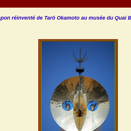
apon réinventé de Tarō Okamoto au musée du Quai B