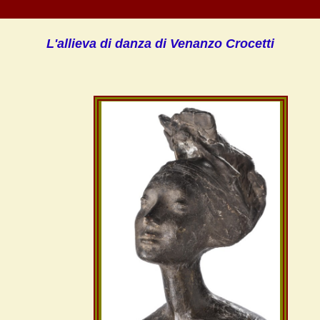
L'allieva di danza di Venanzo Crocetti